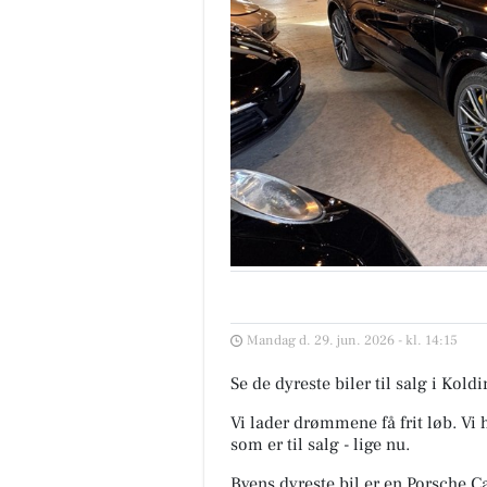
Mandag d. 29. jun. 2026 - kl. 14:15
Se de dyreste biler til salg i Ko
Vi lader drømmene få frit løb. Vi
som er til salg - lige nu.
Byens dyreste bil er en Porsche 