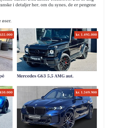
granske i detaljer her, om du synes, de er pengene
e øser.
.635.000
kr. 1.495.000
pé
Mercedes G63 5,5 AMG aut.
.450.000
kr. 1.349.900