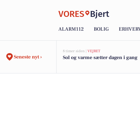
VORES
Bjert
ALARM112
BOLIG
ERHVER
8 timer siden |
VEJRET
Seneste nyt ›
Sol og varme sætter dagen i gang