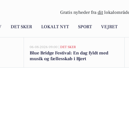
Gratis nyheder fra
dit
lokalområde
V
DET SKER
LOKALT NYT
SPORT
VEJRET
06-08-2026 09:00 |
DET SKER
Blue Bridge Festival: En dag fyldt med
musik og fællesskab i Bjert