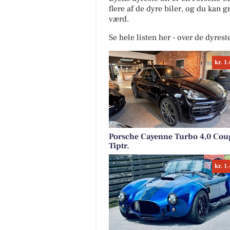
flere af de dyre biler, og du kan 
værd.
Se hele listen her - over de dyrest
kr. 1
Porsche Cayenne Turbo 4,0 Cou
Tiptr.
kr. 1