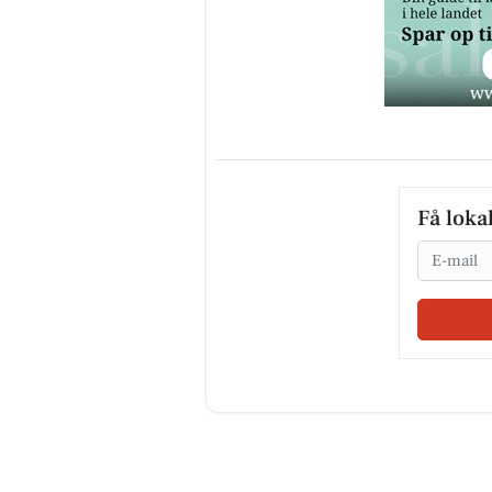
Få loka
Email