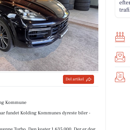
efte
tra
Del artikel
lding Kommune
 har fundet Kolding Kommunes dyreste biler -
Cayenne Turbo. Den koster 1.635.000. Der er dog