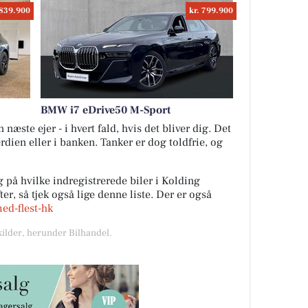
 839.900
kr. 799.900
BMW i7 eDrive50 M-Sport
næste ejer - i hvert fald, hvis det bliver dig. Det
ærdien eller i banken. Tanker er dog toldfrie, og
 på hvilke indregistrerede biler i Kolding
r, så tjek også lige denne liste. Der er også
med-flest-hk
kilder, herunder Bilhandel.