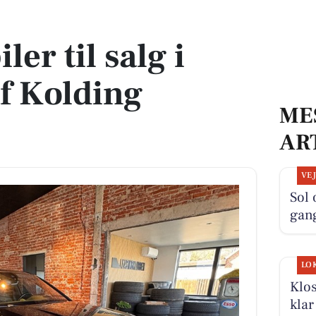
af Kolding Kommune
ler til salg i
f Kolding
ME
AR
VE
Sol 
gan
LO
Klos
klar