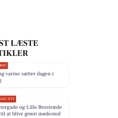
ST LÆSTE
TIKLER
JRET
og varme sætter dagen i
g
KALT NYT
tergade og Lille Brostræde
 til at blive grønt mødested