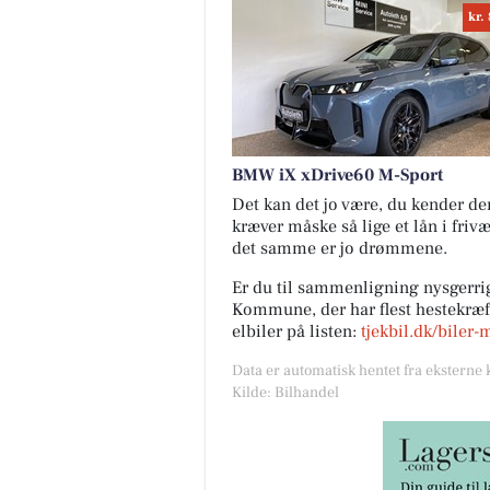
kr.
BMW iX xDrive60 M-Sport
Det kan det jo være, du kender den 
kræver måske så lige et lån i friv
det samme er jo drømmene.
Er du til sammenligning nysgerrig
Kommune, der har flest hestekræfte
elbiler på listen:
tjekbil.dk/biler-
Data er automatisk hentet fra eksterne 
Kilde: Bilhandel