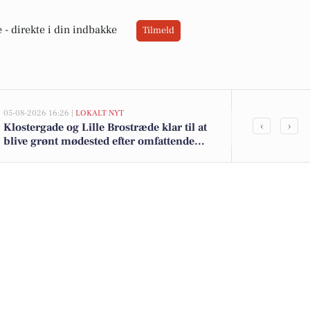
 -
direkte i din indbakke
Tilmeld
05-08-2026 16:26 |
LOKALT NYT
05-08-2026 13:01
‹
›
Klostergade og Lille Brostræde klar til at
Top 6 over dy
blive grønt mødested efter omfattende
Priser op til
renovering og trafikomlægning