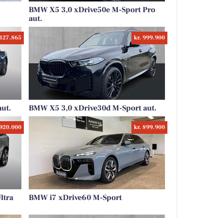
BMW X5 3,0 xDrive50e M-Sport Pro
aut.
.127.865
kr. 999.900
ut.
BMW X5 3,0 xDrive30d M-Sport aut.
 920.000
kr. 899.900
ltra
BMW i7 xDrive60 M-Sport