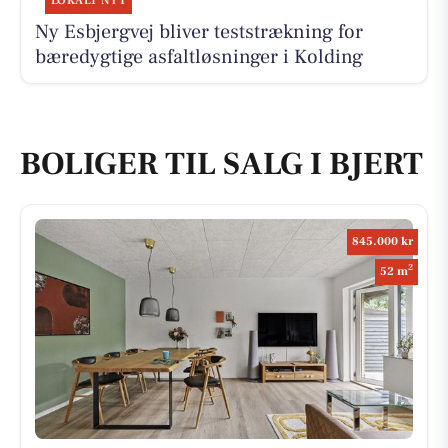
LOKALT NYT
Ny Esbjergvej bliver teststrækning for
bæredygtige asfaltløsninger i Kolding
BOLIGER TIL SALG I BJERT
845.000 kr
2
52 m