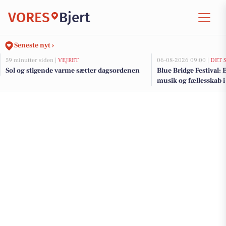
VORES
Bjert
Seneste nyt ›
59 minutter siden |
VEJRET
06-08-2026 09:00 |
DET 
Sol og stigende varme sætter dagsordenen
Blue Bridge Festival:
musik og fællesskab i