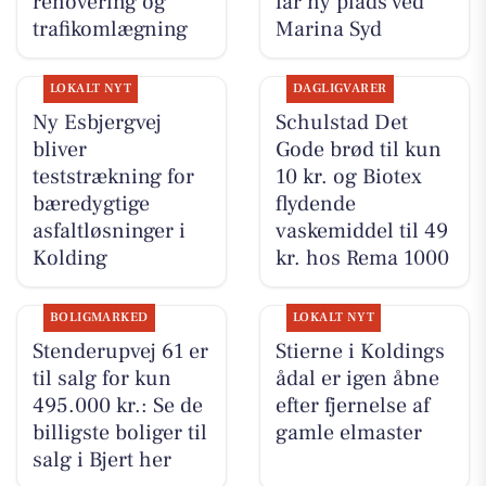
renovering og
får ny plads ved
trafikomlægning
Marina Syd
LOKALT NYT
DAGLIGVARER
Ny Esbjergvej
Schulstad Det
bliver
Gode brød til kun
teststrækning for
10 kr. og Biotex
bæredygtige
flydende
asfaltløsninger i
vaskemiddel til 49
Kolding
kr. hos Rema 1000
BOLIGMARKED
LOKALT NYT
Stenderupvej 61 er
Stierne i Koldings
til salg for kun
ådal er igen åbne
495.000 kr.: Se de
efter fjernelse af
billigste boliger til
gamle elmaster
salg i Bjert her