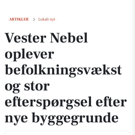
Vester Nebel oplever befolkningsvækst og stor efterspørgsel efter n
ARTIKLER
Lokalt nyt
Vester Nebel
oplever
befolkningsvækst
og stor
efterspørgsel efter
nye byggegrunde