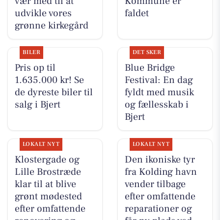
vær med til at
Kommune er
udvikle vores
faldet
grønne kirkegård
BILER
DET SKER
Pris op til
Blue Bridge
1.635.000 kr! Se
Festival: En dag
de dyreste biler til
fyldt med musik
salg i Bjert
og fællesskab i
Bjert
LOKALT NYT
LOKALT NYT
Klostergade og
Den ikoniske tyr
Lille Brostræde
fra Kolding havn
klar til at blive
vender tilbage
grønt mødested
efter omfattende
efter omfattende
reparationer og