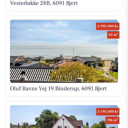
Vesterløkke 28B, 6091 Bjert
2.995.000 kr
2
62 m
Oluf Ravns Vej 19 Binderup, 6091 Bjert
2.195.000 kr
2
196 m