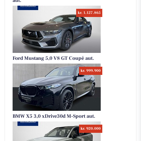
aut.
kr. 1.127.865
Ford Mustang 5,0 V8 GT Coupé aut.
kr. 999.900
BMW X5 3,0 xDrive30d M-Sport aut.
kr. 920.000