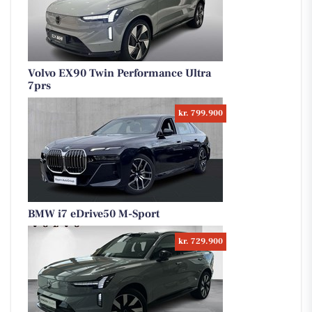
Volvo EX90 Twin Performance Ultra
7prs
kr. 799.900
BMW i7 eDrive50 M-Sport
kr. 729.900