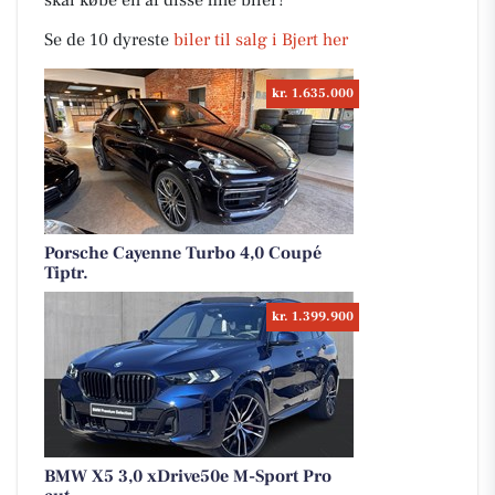
skal købe en af disse fine biler?
Se de 10 dyreste
biler til salg i Bjert her
kr. 1.635.000
Porsche Cayenne Turbo 4,0 Coupé
Tiptr.
kr. 1.399.900
BMW X5 3,0 xDrive50e M-Sport Pro