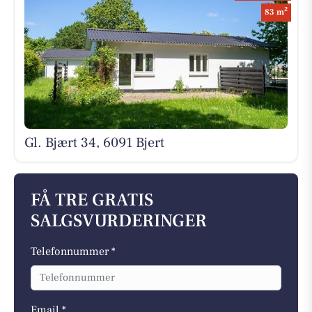
2
83 m
Gl. Bjært 34, 6091 Bjert
FÅ TRE GRATIS
SALGSVURDERINGER
Telefonnummer *
Email *