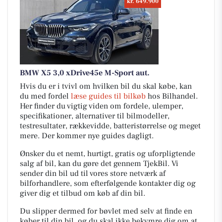
kr. 649.900
BMW X5 3,0 xDrive45e M-Sport aut.
Hvis du er i tvivl om hvilken bil du skal købe, kan
du med fordel
læse guides til bilkøb
hos Bilhandel.
Her finder du vigtig viden om fordele, ulemper,
specifikationer, alternativer til bilmodeller,
testresultater, rækkevidde, batteristørrelse og meget
mere. Der kommer nye guides dagligt.
Ønsker du et nemt, hurtigt, gratis og uforpligtende
salg af bil, kan du gøre det gennem TjekBil. Vi
sender din bil ud til vores store netværk af
bilforhandlere, som efterfølgende kontakter dig og
giver dig et tilbud om køb af din bil.
Du slipper dermed for bøvlet med selv at finde en
køber til din bil, og du skal ikke bekymre dig om at