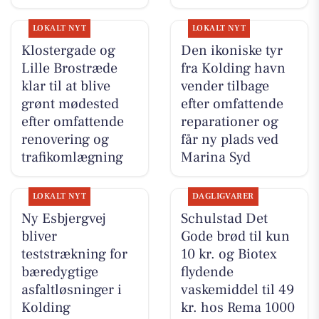
LOKALT NYT
LOKALT NYT
Klostergade og
Den ikoniske tyr
Lille Brostræde
fra Kolding havn
klar til at blive
vender tilbage
grønt mødested
efter omfattende
efter omfattende
reparationer og
renovering og
får ny plads ved
trafikomlægning
Marina Syd
LOKALT NYT
DAGLIGVARER
Ny Esbjergvej
Schulstad Det
bliver
Gode brød til kun
teststrækning for
10 kr. og Biotex
bæredygtige
flydende
asfaltløsninger i
vaskemiddel til 49
Kolding
kr. hos Rema 1000