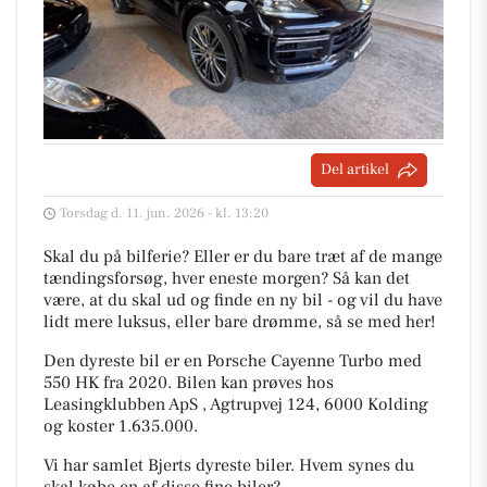
Del artikel
Torsdag d. 11. jun. 2026 - kl. 13:20
Skal du på bilferie? Eller er du bare træt af de mange
tændingsforsøg, hver eneste morgen? Så kan det
være, at du skal ud og finde en ny bil - og vil du have
lidt mere luksus, eller bare drømme, så se med her!
Den dyreste bil er en Porsche Cayenne Turbo med
550 HK fra 2020. Bilen kan prøves hos
Leasingklubben ApS , Agtrupvej 124, 6000 Kolding
og koster 1.635.000.
Vi har samlet Bjerts dyreste biler. Hvem synes du