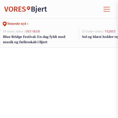
VORES
Bjert
Seneste nyt ›
19 timer siden |
DET SKER
23 timer siden |
VEJRET
Blue Bridge Festival: En dag fyldt med
Sol og blæst holder ve
musik og fællesskab i Bjert