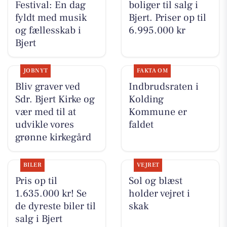
Festival: En dag
boliger til salg i
fyldt med musik
Bjert. Priser op til
og fællesskab i
6.995.000 kr
Bjert
JOBNYT
FAKTA OM
Bliv graver ved
Indbrudsraten i
Sdr. Bjert Kirke og
Kolding
vær med til at
Kommune er
udvikle vores
faldet
grønne kirkegård
BILER
VEJRET
Pris op til
Sol og blæst
1.635.000 kr! Se
holder vejret i
de dyreste biler til
skak
salg i Bjert