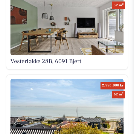
2
52 m
Vesterløkke 28B, 6091 Bjert
2.995.000 kr
2
62 m