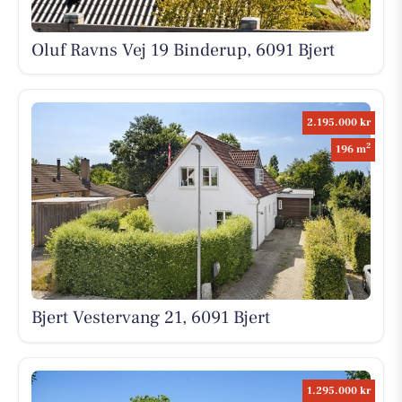
Oluf Ravns Vej 19 Binderup, 6091 Bjert
2.195.000 kr
2
196 m
Bjert Vestervang 21, 6091 Bjert
1.295.000 kr