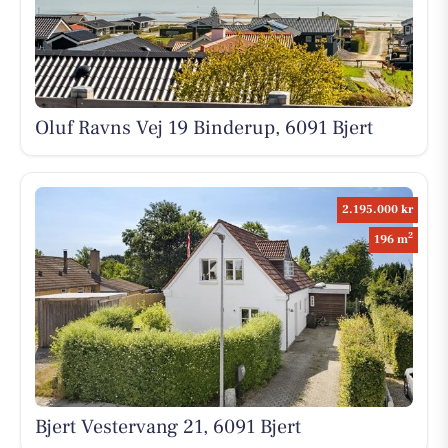
Oluf Ravns Vej 19 Binderup, 6091 Bjert
2.195.000 kr
2
196 m
Bjert Vestervang 21, 6091 Bjert