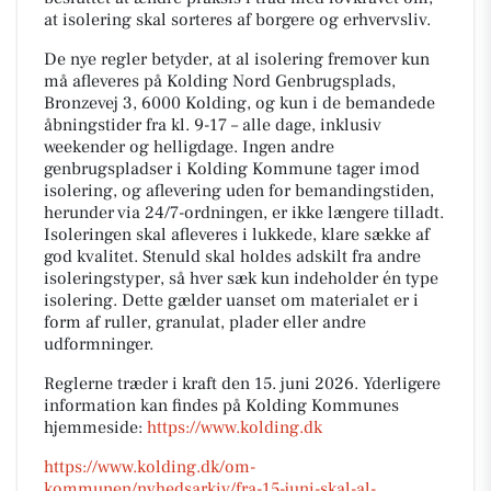
at isolering skal sorteres af borgere og erhvervsliv.
De nye regler betyder, at al isolering fremover kun
må afleveres på Kolding Nord Genbrugsplads,
Bronzevej 3, 6000 Kolding, og kun i de bemandede
åbningstider fra kl. 9-17 – alle dage, inklusiv
weekender og helligdage. Ingen andre
genbrugspladser i Kolding Kommune tager imod
isolering, og aflevering uden for bemandingstiden,
herunder via 24/7-ordningen, er ikke længere tilladt.
Isoleringen skal afleveres i lukkede, klare sække af
god kvalitet. Stenuld skal holdes adskilt fra andre
isoleringstyper, så hver sæk kun indeholder én type
isolering. Dette gælder uanset om materialet er i
form af ruller, granulat, plader eller andre
udformninger.
Reglerne træder i kraft den 15. juni 2026. Yderligere
information kan findes på Kolding Kommunes
hjemmeside:
https://www.kolding.dk
https://www.kolding.dk/om-
kommunen/nyhedsarkiv/fra-15-juni-skal-al-