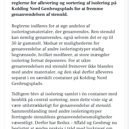
reglerne for aflevering og sortering af isolering på
Kolding Nord Genbrugsplads for at fremme
genanvendelsen af stenuld.
Reglerne indføres for at øge andelen af
isoleringsmaterialer, der genanvendes. Ren stenuld
kan nemlig genanvendes, også selvom det er op til
50 år gammelt. Modsat er mulighederne for
genanvendelse af andre isoleringstyper stadig
begrænsede, hvilket medfører, at store mængder
isolering fortsat deponeres. For at sikre
genanvendelsen må stenuld fremover ikke blandes
med andre materialer, og den skal derfor afleveres
separat i en særskilt container på Kolding Nord
Genbrugsplads.
Tidligere blev al isolering samlet i én container med
henblik på central sortering, men dette viste sig at
være utilstrækkeligt for genanvendelse af stenuld.
Sammenblanding med andre isoleringstyper
forringede stenuldens genanvendelsesmuligheder
væsentligt. Derfor har Redux – Affald og Genbrug nu
besluttet at ændre praksis i tråd med lovkravet om,