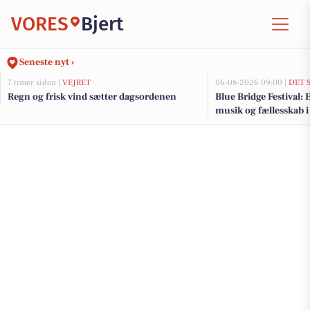
VORES
Bjert
Seneste nyt ›
7 timer siden |
VEJRET
06-08-2026 09:00 |
DET 
Regn og frisk vind sætter dagsordenen
Blue Bridge Festival:
musik og fællesskab i