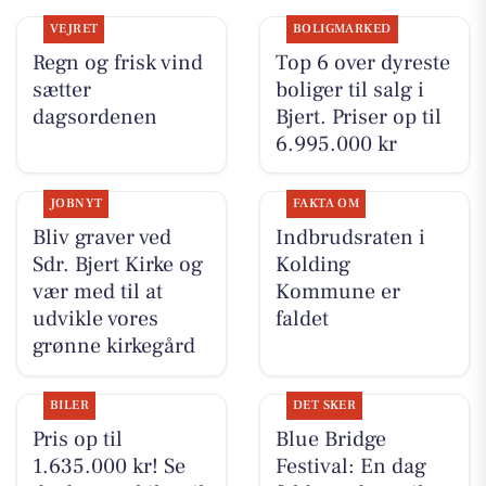
VEJRET
BOLIGMARKED
Regn og frisk vind
Top 6 over dyreste
sætter
boliger til salg i
dagsordenen
Bjert. Priser op til
6.995.000 kr
JOBNYT
FAKTA OM
Bliv graver ved
Indbrudsraten i
Sdr. Bjert Kirke og
Kolding
vær med til at
Kommune er
udvikle vores
faldet
grønne kirkegård
BILER
DET SKER
Pris op til
Blue Bridge
1.635.000 kr! Se
Festival: En dag