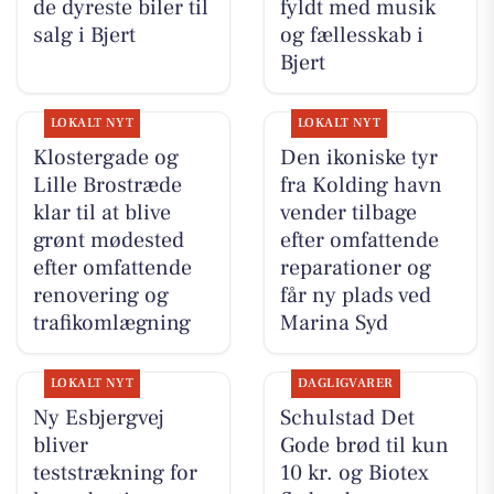
de dyreste biler til
fyldt med musik
salg i Bjert
og fællesskab i
Bjert
LOKALT NYT
LOKALT NYT
Klostergade og
Den ikoniske tyr
Lille Brostræde
fra Kolding havn
klar til at blive
vender tilbage
grønt mødested
efter omfattende
efter omfattende
reparationer og
renovering og
får ny plads ved
trafikomlægning
Marina Syd
LOKALT NYT
DAGLIGVARER
Ny Esbjergvej
Schulstad Det
bliver
Gode brød til kun
teststrækning for
10 kr. og Biotex