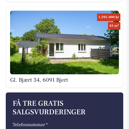
1.295.000 kr
2
83 m
Gl. Bjært 34, 6091 Bjert
FÅ TRE GRATIS
SALGSVURDERINGER
Telefonnummer *