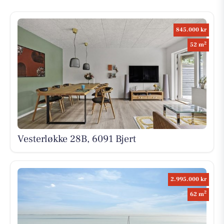
845.000 kr
2
52 m
Vesterløkke 28B, 6091 Bjert
2.995.000 kr
2
62 m