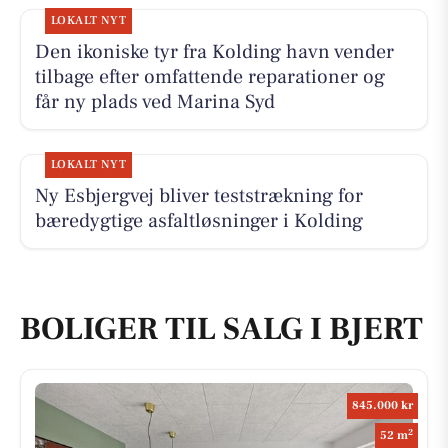
LOKALT NYT
Den ikoniske tyr fra Kolding havn vender
tilbage efter omfattende reparationer og
får ny plads ved Marina Syd
LOKALT NYT
Ny Esbjergvej bliver teststrækning for
bæredygtige asfaltløsninger i Kolding
BOLIGER TIL SALG I BJERT
845.000 kr
2
52 m