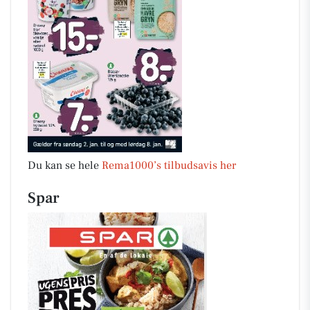
Du kan se hele
Rema1000’s tilbudsavis her
Spar