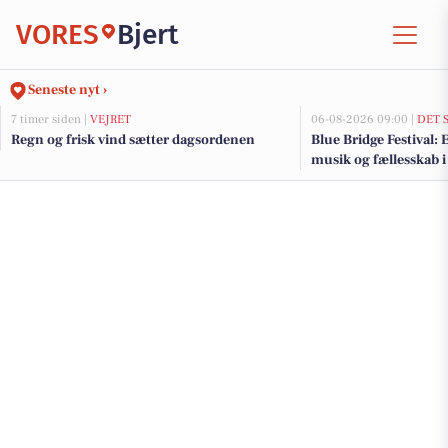
VORES
Bjert
Seneste nyt ›
7 timer siden |
VEJRET
06-08-2026 09:00 |
DET 
Regn og frisk vind sætter dagsordenen
Blue Bridge Festival:
musik og fællesskab i