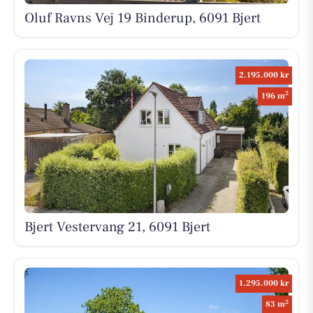
Oluf Ravns Vej 19 Binderup, 6091 Bjert
2.195.000 kr
2
196 m
Bjert Vestervang 21, 6091 Bjert
1.295.000 kr
2
83 m