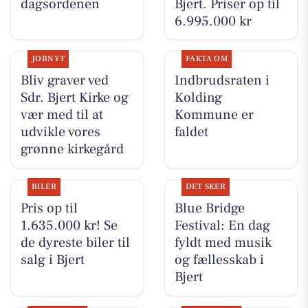
dagsordenen
Bjert. Priser op til
6.995.000 kr
JOBNYT
FAKTA OM
Bliv graver ved
Indbrudsraten i
Sdr. Bjert Kirke og
Kolding
vær med til at
Kommune er
udvikle vores
faldet
grønne kirkegård
BILER
DET SKER
Pris op til
Blue Bridge
1.635.000 kr! Se
Festival: En dag
de dyreste biler til
fyldt med musik
salg i Bjert
og fællesskab i
Bjert