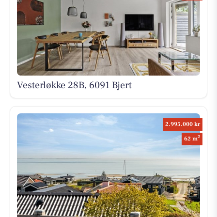
Vesterløkke 28B, 6091 Bjert
2.995.000 kr
2
62 m