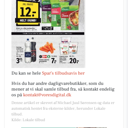
Du kan se hele
Spar’s tilbudsavis her
Hvis du har andre dagligvarebutikker, som du
mener at vi skal samle tilbud fra, så kontakt endelig
os på
kontakt@voresdigital.dk
Denne artikel er skrevet af Michael Juul Sørensen og data er
automatisk hentet fra eksterne kilder, herunder Lokale
tilbud.
Kilde: Lokale tilbud