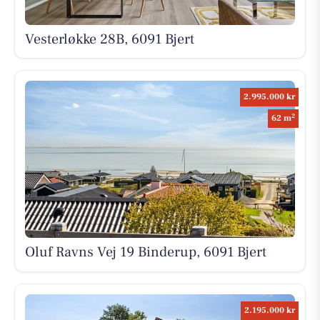
Vesterløkke 28B, 6091 Bjert
2.995.000 kr
2
62 m
Oluf Ravns Vej 19 Binderup, 6091 Bjert
2.195.000 kr