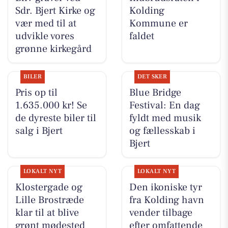
Sdr. Bjert Kirke og
Kolding
vær med til at
Kommune er
udvikle vores
faldet
grønne kirkegård
BILER
DET SKER
Pris op til
Blue Bridge
1.635.000 kr! Se
Festival: En dag
de dyreste biler til
fyldt med musik
salg i Bjert
og fællesskab i
Bjert
LOKALT NYT
LOKALT NYT
Klostergade og
Den ikoniske tyr
Lille Brostræde
fra Kolding havn
klar til at blive
vender tilbage
grønt mødested
efter omfattende