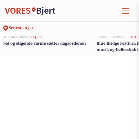
VORES
Bjert
Seneste nyt ›
19 timer siden |
VEJRET
06-08-2026 09:00 |
DET 
Sol og stigende varme sætter dagsordenen
Blue Bridge Festival:
musik og fællesskab i