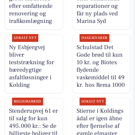
efter omfattende
reparationer og
renovering og
får ny plads ved
trafikomlægning
Marina Syd
LOKALT NYT
DAGLIGVARER
Ny Esbjergvej
Schulstad Det
bliver
Gode brød til kun
teststrækning for
10 kr. og Biotex
bæredygtige
flydende
asfaltløsninger i
vaskemiddel til 49
Kolding
kr. hos Rema 1000
BOLIGMARKED
LOKALT NYT
Stenderupvej 61 er
Stierne i Koldings
til salg for kun
ådal er igen åbne
495.000 kr.: Se de
efter fjernelse af
billigste boliger til
gamle elmaster