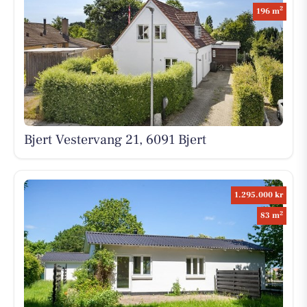
2
196 m
Bjert Vestervang 21, 6091 Bjert
1.295.000 kr
2
83 m