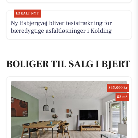
LOKALT NYT
Ny Esbjergvej bliver teststrækning for
bæredygtige asfaltløsninger i Kolding
BOLIGER TIL SALG I BJERT
845.000 kr
2
52 m