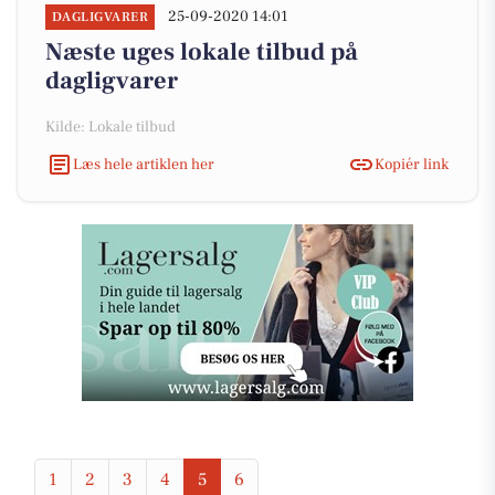
25-09-2020 14:01
DAGLIGVARER
Næste uges lokale tilbud på
dagligvarer
Kilde: Lokale tilbud
Læs hele artiklen her
Kopiér link
1
2
3
4
5
6