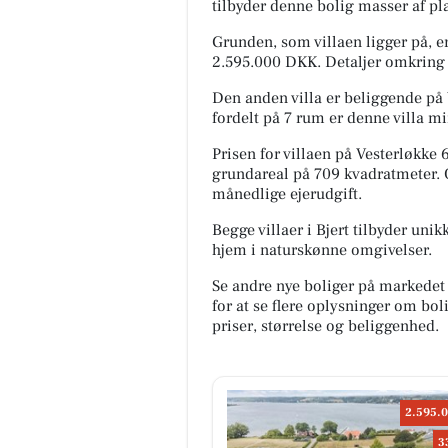
tilbyder denne bolig masser af pla
Grunden, som villaen ligger på, e
2.595.000 DKK. Detaljer omkring 
Den anden villa er beliggende på
fordelt på 7 rum er denne villa 
Prisen for villaen på Vesterløkk
grundareal på 709 kvadratmeter.
månedlige ejerudgift.
Begge villaer i Bjert tilbyder un
hjem i naturskønne omgivelser.
Se andre nye boliger på markedet
for at se flere oplysninger om b
priser, størrelse og beliggenhed.
2.595.0
3