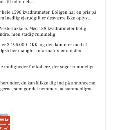
ds til udfoldelse.
r hele 1596 kvadratmeter. Boligen har en pris på
månedlig ejerudgift er desværre ikke oplyst.
 Vesterløkke 6. Med 188 kvadratmeter bolig
mindre, men stadig rummelig.
e 6 er 2.195.000 DKK, og den kommer med et
 Også her mangler informationer om den
ikke muligheder for købere, der søger rummelige
 herunder, du kan klikke dig ind på annoncerne,
oligerne, som gør det nemmere at sammenligne
00 kr
2
31 m