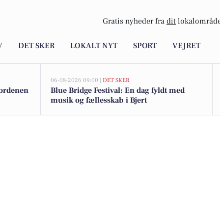
Gratis nyheder fra
dit
lokalområde
V
DET SKER
LOKALT NYT
SPORT
VEJRET
06-08-2026 09:00 |
DET SKER
sordenen
Blue Bridge Festival: En dag fyldt med
musik og fællesskab i Bjert