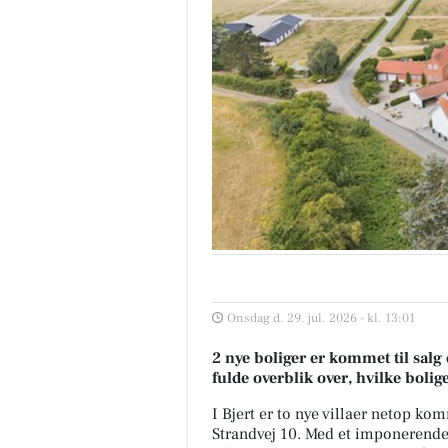
Onsdag d. 29. jul. 2026 - kl. 13:01
2 nye boliger er kommet til salg d
fulde overblik over, hvilke bolig
I Bjert er to nye villaer netop kom
Strandvej 10. Med et imponerende