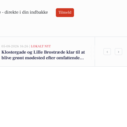
 -
direkte i din indbakke
Tilmeld
05-08-2026 16:26 |
LOKALT NYT
05-08-2026 13:01
‹
›
Klostergade og Lille Brostræde klar til at
Top 6 over dy
blive grønt mødested efter omfattende
Priser op til
renovering og trafikomlægning