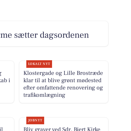
arme sætter dagsordenen
LOKALT NYT
g
Klostergade og Lille Brostræde
ab i
klar til at blive grønt mødested
efter omfattende renovering og
trafikomlægning
JOBNYT
il
Bliv graver ved Sdr. Bjert Kirke