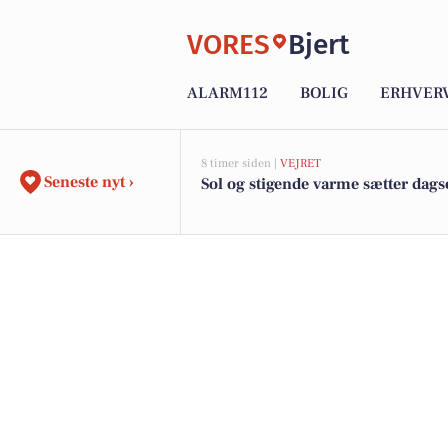
VORES
Bjert
ALARM112
BOLIG
ERHVER
8 timer siden |
VEJRET
Seneste nyt ›
Sol og stigende varme sætter dag