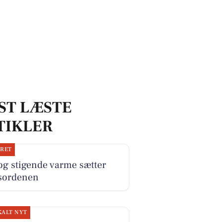
ST LÆSTE
TIKLER
JRET
og stigende varme sætter
sordenen
KALT NYT