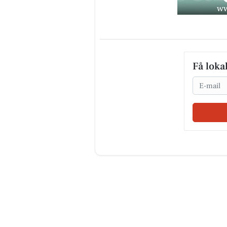
Få loka
Email