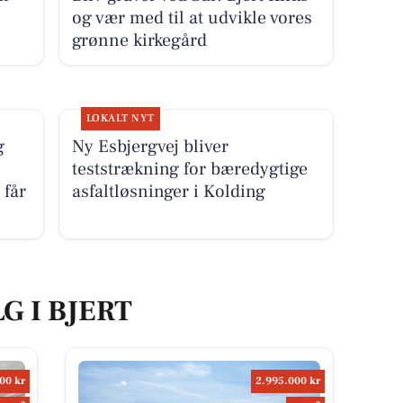
og vær med til at udvikle vores
grønne kirkegård
LOKALT NYT
g
Ny Esbjergvej bliver
teststrækning for bæredygtige
 får
asfaltløsninger i Kolding
G I BJERT
00 kr
2.995.000 kr