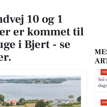
er kommet til salg denne uge i Bjert - se boligerne her.
ndvej 10 og 1
er er kommet til
ge i Bjert - se
ME
er.
AR
VE
Sol 
dag
LO