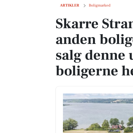
Skarre Strandvej 10 og 1 anden boliger 
ARTIKLER
Boligmarked
Skarre Stra
anden bolig
salg denne u
boligerne h