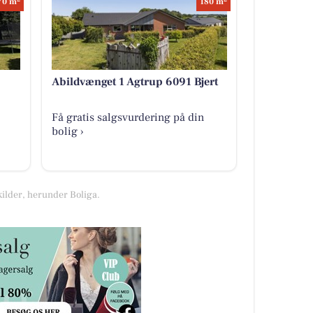
70 m
180 m
Abildvænget 1 Agtrup 6091 Bjert
Få gratis salgsvurdering på din
bolig ›
kilder, herunder Boliga.