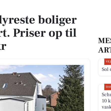
t. Priser op til 6.995.000 kr
dyreste boliger
rt. Priser op til
ME
kr
AR
VE
Sol 
DA
Schu
10 k
vask