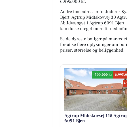
6.995.000 kr.
Andre fine adresser inkluderer Ky
Bjert, Agtrup Midtskovvej 30 Agtr
Abildvænget 1 Agtrup 6091 Bjert, t
kan du se meget mere til nedenfor
Se de dyreste boliger på markede
for at se flere oplysninger om b
priser, størrelse og beliggenhed.
-500.000 kr
6.995.0
6
Agtrup Midtskovvej 115 Agtru
6091 Bjert