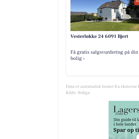
1
Vesterløkke 24 6091 Bjert
Få gratis salgsvurdering på din
bolig ›
Data er automatisk hentet fra eksterne 
Kilde: Boliga