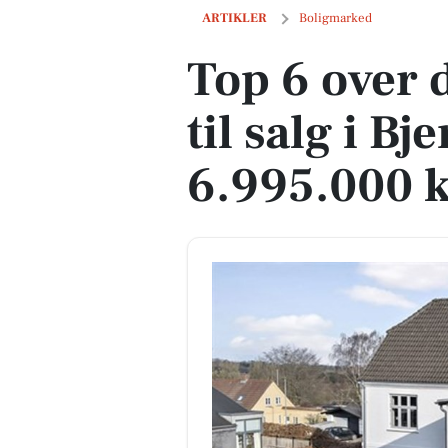
Top 6 over dyreste boliger til salg i Bjer
ARTIKLER
Boligmarked
Top 6 over 
til salg i Bje
6.995.000 