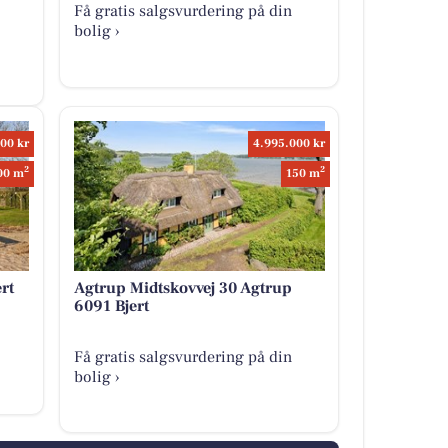
Få gratis salgsvurdering på din
bolig ›
00 kr
4.995.000 kr
2
2
00 m
150 m
rt
Agtrup Midtskovvej 30 Agtrup
6091 Bjert
Få gratis salgsvurdering på din
bolig ›