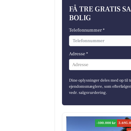
FÅ TRE GRATIS S
BOLIG
Telefonnummer *
Adresse *
Adresse
Dine oplysninger deles med op til t
ejendomsmæglere, som efterfølgend
vedr. salgsvurdering.
-100.000 kr
3.695.0