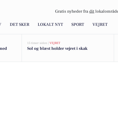
Gratis nyheder fra
dit
lokalområde
V
DET SKER
LOKALT NYT
SPORT
VEJRET
15 timer siden |
VEJRET
 med
Sol og blæst holder vejret i skak