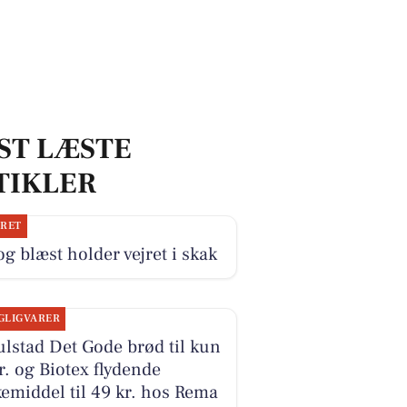
ST LÆSTE
TIKLER
JRET
og blæst holder vejret i skak
GLIGVARER
lstad Det Gode brød til kun
r. og Biotex flydende
emiddel til 49 kr. hos Rema