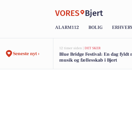
VORES
Bjert
ALARM112
BOLIG
ERHVER
12 timer siden |
DET SKER
Seneste nyt ›
Blue Bridge Festival: En dag fyldt
musik og fællesskab i Bjert