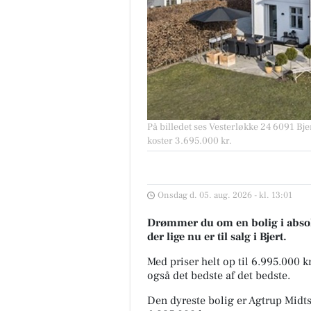
På billedet ses Vesterløkke 24 6091 Bjert
koster 3.695.000 kr.
Onsdag d. 05. aug. 2026 - kl. 13:01
Drømmer du om en bolig i absolu
der lige nu er til salg i Bjert.
Med priser helt op til 6.995.000 
også det bedste af det bedste.
Den dyreste bolig er Agtrup Midts