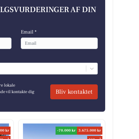
ALGSVURDERINGER AF DIN
Email *
re lokale
Bliv kontaktet
e vil kontakte dig
00 kr
-70.000 kr
3.675.000 kr
2
2