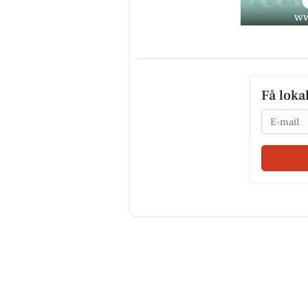
Få loka
Email