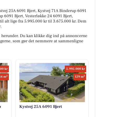
stvej 25A 6091 Bjert, Kystvej 71A Binderup 6091
up 6091 Bjert, Vesterløkke 24 6091 Bjert,
il alt lige fra 5.995.000 kr til 3.675.000 kr. Dem
.
t herunder. Du kan klikke dig ind på annoncerne
oligerne, som gør det nemmere at sammenligne
00 kr
5.995.000 kr
2
2
14 m
129 m
p
Kystvej 25A 6091 Bjert