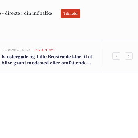
 -
direkte i din indbakke
Tilmeld
05-08-2026 16:26 |
LOKALT NYT
05-08-2026 13:01
‹
›
Klostergade og Lille Brostræde klar til at
Top 6 over dy
blive grønt mødested efter omfattende
Priser op til
renovering og trafikomlægning