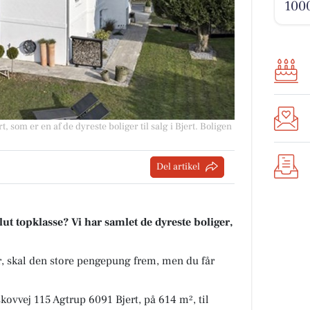
100
, som er en af de dyreste boliger til salg i Bjert. Boligen
Del artikel
t topklasse? Vi har samlet de dyreste boliger,
kr, skal den store pengepung frem, men du får
kovvej 115 Agtrup 6091 Bjert, på 614 m², til