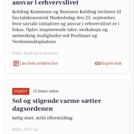
ansvar i erhvervslivet
Kolding Kommune og Business Kolding inviterer til
Socialøkonomisk Markedsdag den 25. september,
hvor sociale initiativer og ansvar i erhvervslivet er i
fokus. Oplev inspirerende taler, workshops og
networking muligheder ved Posthuset og
Verdensmålspladsen.
Kilde: Kolding Kommune
Læs hele artiklen her
Kopiér link
15 timer siden
VEJRET
Sol og stigende varme sætter
dagsordenen
kølig start, mild eftermiddag
Kilde: MET.no