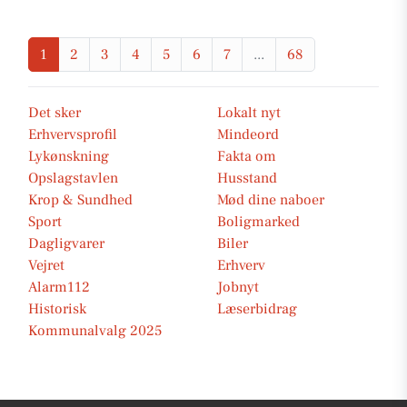
1
2
3
4
5
6
7
...
68
Det sker
Lokalt nyt
Erhvervsprofil
Mindeord
Lykønskning
Fakta om
Opslagstavlen
Husstand
Krop & Sundhed
Mød dine naboer
Sport
Boligmarked
Dagligvarer
Biler
Vejret
Erhverv
Alarm112
Jobnyt
Historisk
Læserbidrag
Kommunalvalg 2025