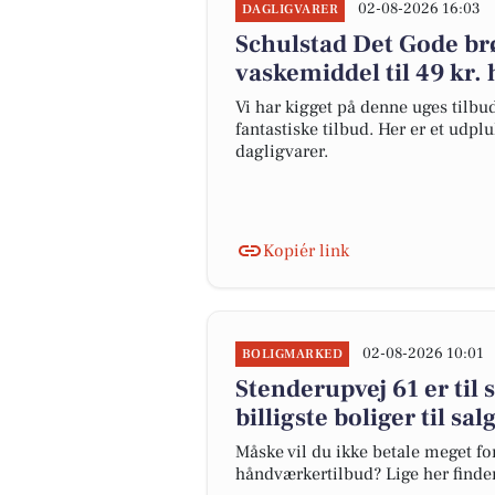
02-08-2026 16:03
DAGLIGVARER
Schulstad Det Gode brø
vaskemiddel til 49 kr.
Vi har kigget på denne uges tilbu
fantastiske tilbud. Her er et udpl
dagligvarer.
Kopiér link
02-08-2026 10:01
BOLIGMARKED
Stenderupvej 61 er til 
billigste boliger til sal
Måske vil du ikke betale meget for
håndværkertilbud? Lige her finder d