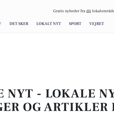
Gratis nyheder fra
dit
lokalområde
V
DET SKER
LOKALT NYT
SPORT
VEJRET
E NYT - LOKALE N
ER OG ARTIKLER 