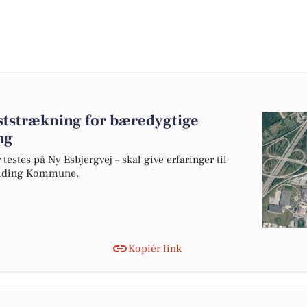
eststrækning for bæredygtige
ng
testes på Ny Esbjergvej – skal give erfaringer til
olding Kommune.
Kopiér link