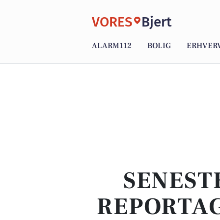
VORES
Bjert
ALARM112
BOLIG
ERHVER
SENEST
REPORTAG