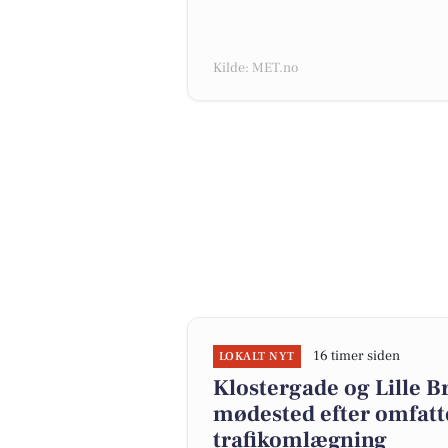
Kilde: MET.no
16 timer siden
LOKALT NYT
Klostergade og Lille Br
mødested efter omfatt
trafikomlægning