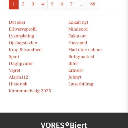
1
2
3
4
5
6
7
...
68
Det sker
Lokalt nyt
Erhvervsprofil
Mindeord
Lykønskning
Fakta om
Opslagstavlen
Husstand
Krop & Sundhed
Mød dine naboer
Sport
Boligmarked
Dagligvarer
Biler
Vejret
Erhverv
Alarm112
Jobnyt
Historisk
Læserbidrag
Kommunalvalg 2025
VORES
Bjert