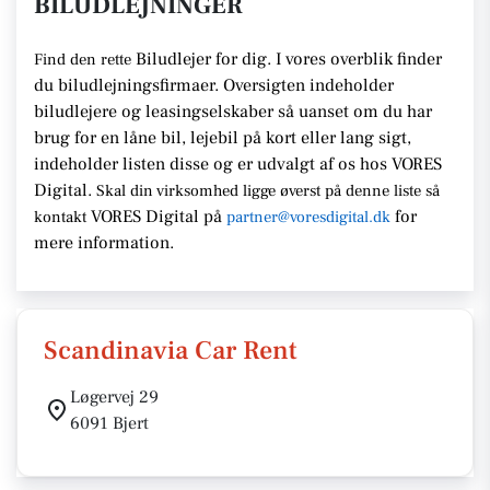
BILUDLEJNINGER
Biludlejer for dig. I vores overblik finder
Find den rette
du biludlejningsfirmaer.
Oversigten indeholder
biludlejere og leasingselskaber så uanset om du har
brug for en
låne bil, lejebil på kort eller lang sigt,
indeholder listen disse
og er udvalgt af os hos VORES
Digital.
Skal din virksomhed ligge
øverst på denne liste så
VORES Digital
på
for
kontakt
partner@voresdigital.dk
mere information.
Scandinavia Car Rent
Løgervej 29
6091 Bjert