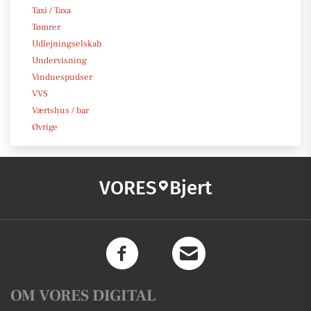
Taxi / Taxa
Tømrer
Udlejningselskab
Undervisning
Vinduespudser
VVS
Værtshus / bar
Øvrige
VORES
Bjert
OM VORES DIGITAL