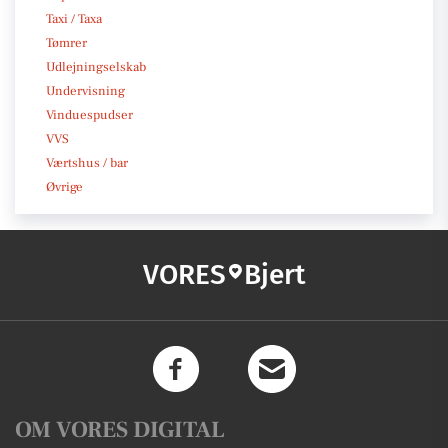
Taxi / Taxa
Tømrer
Udlejningselskab
Undervisning
Vinduespudser
VVS
Værtshus / bar
Øvrige
VORES
Bjert
OM VORES DIGITAL