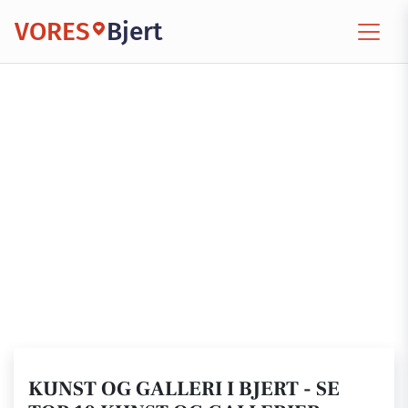
VORES
Bjert
KUNST OG GALLERI I BJERT - SE