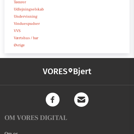
Tømrer
Udlejningselskab
Undervisning
Vinduespudser
VVS
Værtshus / bar
Øvrige
VORES
Bjert
OM VORES DIGITAL
Om os