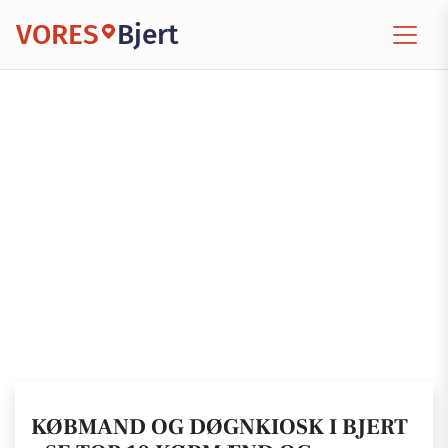
VORES
Bjert
KØBMAND OG DØGNKIOSK I BJERT